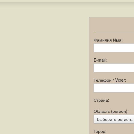
Фамилия Имя:
E-mail:
Телефон / Viber:
Страна:
Область (регион):
Выберите регион..
Город: