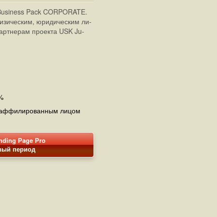
 Busi­ness Pack COR­PO­RA­TE.
и­зи­че­ским, юри­ди­чес­ким ли­
па­ртне­рам про­екта USK Ju­
6%
ф­фили­ро­ван­ным ли­цом
nding Page Pro
овый период