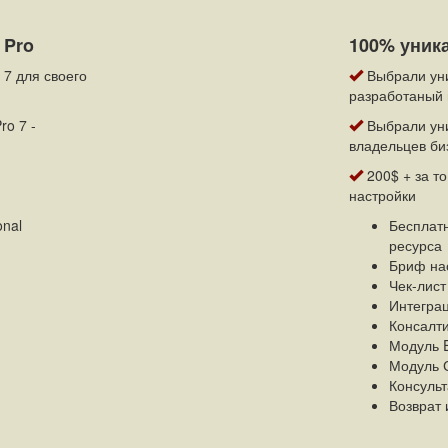
 Pro
100% уник
 7 для своего
Выбрали уни
разработаный 
ro 7 -
Выбрали уни
владельцев би
200$ + за то
настройки
onal
Бесплатн
ресурса
Бриф нас
Чек-лис
Интегра
Консалти
Модуль E
Модуль 
Консуль
Возврат 