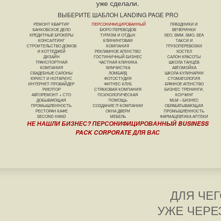
уже сделали.
ВЫБЕРИТЕ ШАБЛОН LANDING PAGE PRO
РЕМОНТ КВАРТИР
ПЕРСОНИФИЦИРОВАННЫЙ
ПРАЗДНИКИ И
БАНКОВСКОЕ ДЕЛО
БЮРО ПЕРЕВОДОВ
ВЕЧЕРИНКИ
КРЕДИТНЫЕ БРОКЕРЫ
ТУРИЗМ И ОТДЫХ
SEO, SMM, SMO, SEA
КОНСАЛТИНГ
КЛИНИНГОВАЯ
ТАКСИ И
СТРОИТЕЛЬСТВО ДОМОВ
КОМПАНИЯ
ГРУЗОПЕРЕВОЗКИ
И КОТТЕДЖЕЙ
РЕКЛАМНОЕ АГЕНСТВО
ХОСТЕЛ
ДИЗАЙН
ГОСТИНИЧНЫЙ БИЗНЕС
САЛОН КРАСОТЫ
ТРАНСПОРТНАЯ
ЧАСТНАЯ КЛИНИКА
ШКОЛА ТАНЦЕВ
КОМПАНИЯ
ХИМЧИСТКА
АВТОМОЙКА
СВАДЕБНЫЕ САЛОНЫ
ЛОМБАРД
ШКОЛА КУЛИНАРИИ
ЮРИСТ И НОТАРИУС
ФОТОСТУДИЯ
СТОМАТОЛОГИЯ
ИНТЕРНЕТ-ПРОВАЙДЕР
ФИТНЕС КЛУБ
БРАЧНОЕ АГЕНСТВО
РИЕЛТОР
СТРАХОВАЯ КОМПАНИЯ
БИЗНЕС ТРЕНИНГИ,
АВТОРЕМОНТ + СТО
ПСИХОЛОГИЧЕСКАЯ
КОУЧИНГ
ДОБЫВАЮЩАЯ
ПОМОЩЬ
MLM – БИЗНЕС
ПРОМЫШЛЕННОСТЬ
СОЗДАНИЕ IT-КОМПАНИИ
ОБРАБАТЫВАЮЩАЯ
РЕСТОРАН КАФЕ
ОКНА ДВЕРИ
ПРОМЫШЛЕННОСТЬ
SECOND HAND
МЕБЕЛЬ
ФАРМАЦЕВТИКА АПТЕКИ
НЕ НАШЛИ БИЗНЕС? ПЕРСОНИФИЦИРОВАННЫЙ BUSINESS
PACK CORPORATE ДЛЯ ВАС
ДЛЯ ЧЕГ
УЖЕ ЧЕРЕ