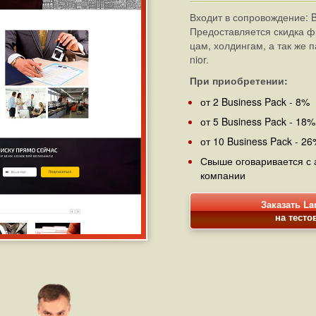
Входит в со­про­во­жде­ние:
Пре­до­став­ляет­ся ски­дка ф
цам, хол­дин­гам, а так же 
nior.
При приобретении:
от 2 Business Pack - 8%
от 5 Business Pack - 18%
от 10 Business Pack - 2
Свыше оговаривается с а
ком­пании
Заказать La
на тест