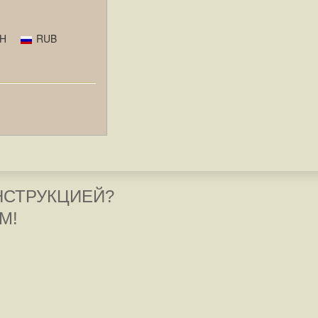
H
RUB
НСТРУКЦИЕЙ?
М!